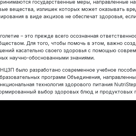
н принимаются государственные меры, направленные н
вые вещества, излишек которых может оказывать вре
ирования в виде акцизов не обеспечат здоровья, есл
лголетие – это прежде всего осознанная ответственн
бществом. Для того, чтобы помочь в этом, важно соз
ений касательно своего здоровья с помощью соврем
ных научно-обоснованными знаниями.
 НЦЗП было разработано современное учебное пособ
образовательных программ Объединения, направленн
нкциональная технология здорового питания NutriSte
формированный выбор здоровых блюд и продуктовых 