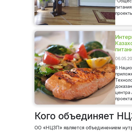
"Общес
питания
проекты
Интер
Казах
питан
06.05.2
В Нацио
приложе
Техноло
доказан
центра 
проект
Кого объединяет НЦ
ОО «НЦЗП» является объединением нутр