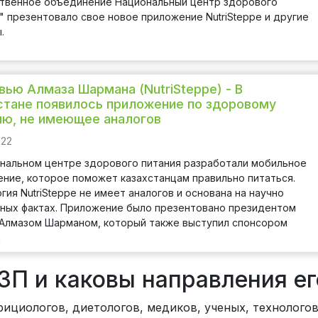
твенное объединение Национальный центр здорового
" презентовало свое новое приложение NutriSteppe и другие
.
вью Алмаза Шармана (NutriSteppe) - В
стане появилось приложение по здоровому
ию, не имеющее аналогов
022
нальном центре здорового питания разработали мобильное
ние, которое поможет казахстанцам правильно питаться.
гия NutriSteppe не имеет аналогов и основана на научно
ных фактах. Приложение было презентовано президентом
Алмазом Шарманом, который также выступил спонсором
а
ЗП и каковы направления ег
ициологов, диетологов, медиков, ученых, технолого