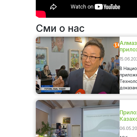
Сми о нас
Алмаз
прило
15.06.20
В Нацио
приложе
Техноло
доказан
Прило
Казах
06.05.2