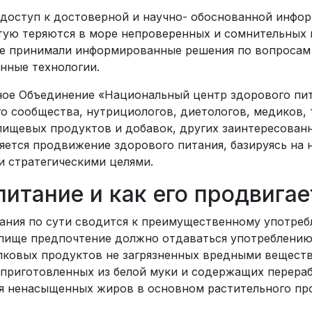
 доступ к достоверной и научно- обоснованной инфо
стую теряются в море непроверенных и сомнительных
е принимали информированные решения по вопросам з
нные технологии.
ное Объединение «Национальный центр здорового пит
о сообщества, нутрициологов, диетологов, медиков, 
ищевых продуктов и добавок, других заинтересован
яется продвижение здорового питания, базируясь на 
 стратегическими целями.
питание и как его продвига
ания по сути сводится к преимущественному употреб
 пище предпочтение должно отдаваться употреблени
елковых продуктов не загрязненных вредными вещест
 приготовленных из белой муки и содержащих перераб
ия ненасыщенных жиров в основном растительного пр