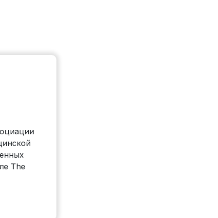
социации
цинской
ленных
ле The